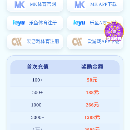
铺带机 连续纤维3D打印机 耗材生产制造