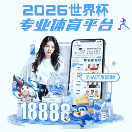
开云线上官网_开云(中国)
技术介绍
专业的复合材料有限公司
首页
>
技术介绍
技术介绍
NEWS