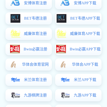
蜂窝板
蜂窝板