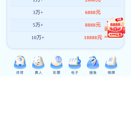
预浸带（单向带）
预浸带