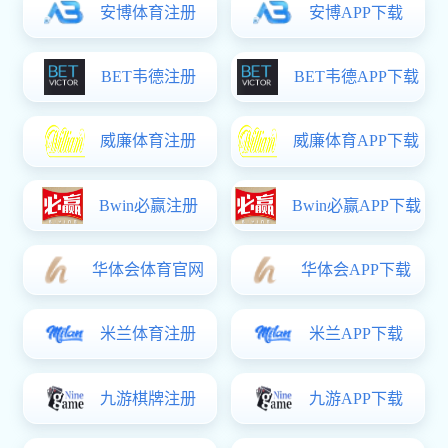
蜂窝板
蜂窝板